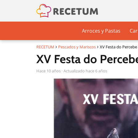
Arroces y Pastas
Car
RECETUM
Pescados y Mariscos
XV Festa do Percebe
XV Festa do Perceb
hace 10 años
· Actualizado hace 6 años