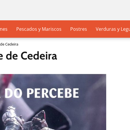
nes
Pescados y Mariscos
Postres
Verduras y Le
 de Cedeira
e de Cedeira