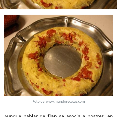
Foto de: www.mundorecetas.com
Aunque hablar de
flan
se asocia a postres, en