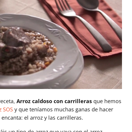
eceta,
Arroz caldoso con carrilleras
que hemos
oz SOS
y que teníamos muchas ganas de hacer
canta: el arroz y las carrilleras.
is un tipo de arroz que vaya con el arroz