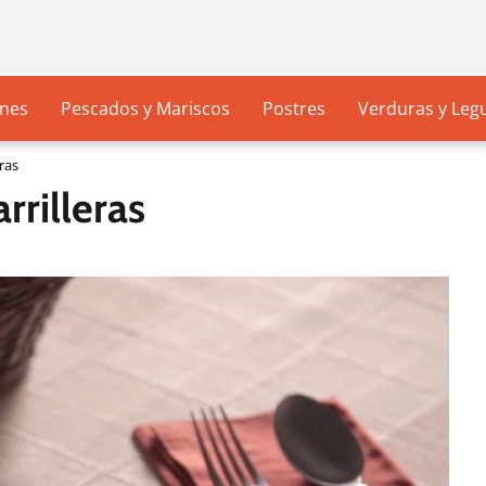
nes
Pescados y Mariscos
Postres
Verduras y Le
ras
rrilleras