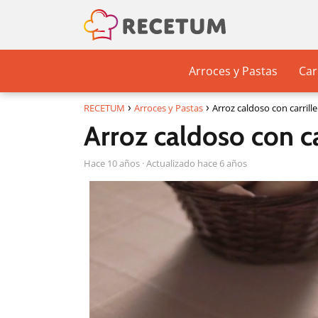
Arroces y Pastas
Car
RECETUM
Arroces y Pastas
Arroz caldoso con carrille
Arroz caldoso con ca
hace 10 años
· Actualizado hace 6 años