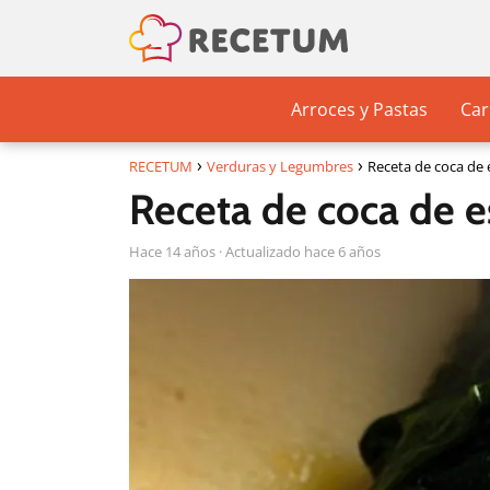
Arroces y Pastas
Car
RECETUM
Verduras y Legumbres
Receta de coca de 
Receta de coca de e
hace 14 años
· Actualizado hace 6 años