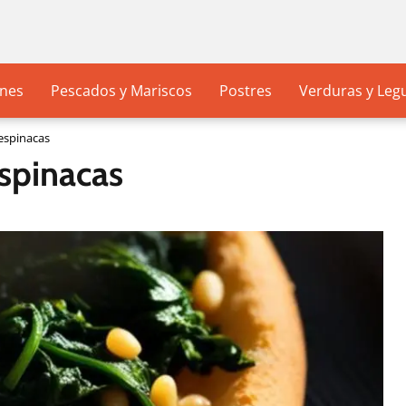
nes
Pescados y Mariscos
Postres
Verduras y Le
espinacas
spinacas