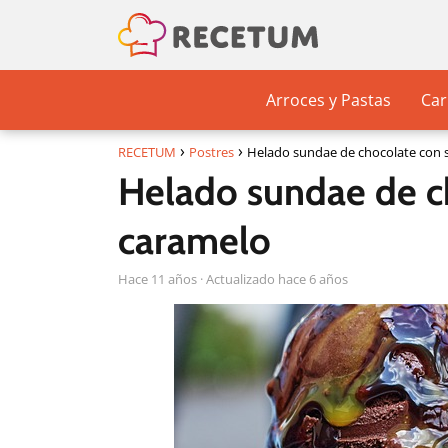
Arroces y Pastas
Car
RECETUM
Postres
Helado sundae de chocolate con 
Helado sundae de c
caramelo
hace 11 años
· Actualizado hace 6 años