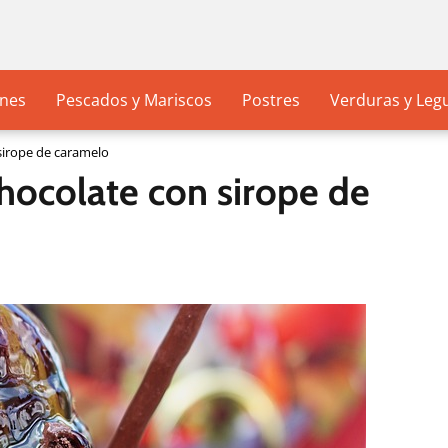
nes
Pescados y Mariscos
Postres
Verduras y Le
sirope de caramelo
hocolate con sirope de