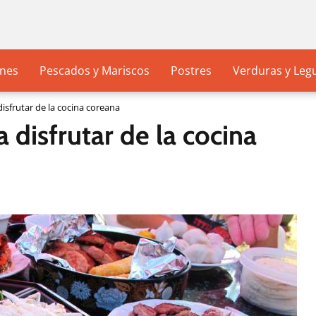
nes
Pescados y Mariscos
Postres
Verduras y Le
isfrutar de la cocina coreana
 disfrutar de la cocina