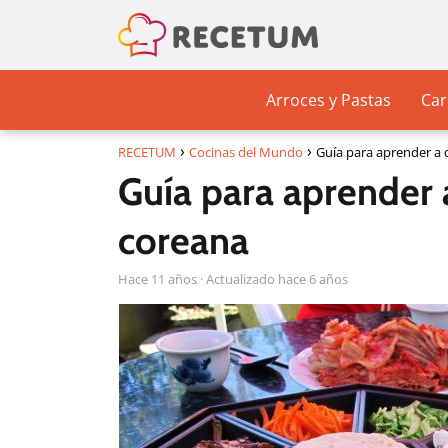
Arroces y Pastas
Car
RECETUM
Cocinas del Mundo
Guía para aprender a d
Guía para aprender a
coreana
hace 11 años
· Actualizado hace 6 años