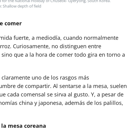
d for the National Holiday of Chuseok- Gyeryong, South Korea.
: Shallow depth of field
de comer
omida fuerte, a mediodía, cuando normalmente
oz. Curiosamente, no distinguen entre
 sino que a la hora de comer todo gira en torno a
 claramente uno de los rasgos más
tumbre de compartir. Al sentarse a la mesa, suelen
ue cada comensal se sirva al gusto. Y, a pesar de
onomías china y japonesa, además de los palillos,
n la mesa coreana