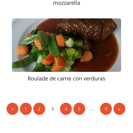
mozzarella
Roulade de carne con verduras
«
1
2
3
4
5
…
9
»